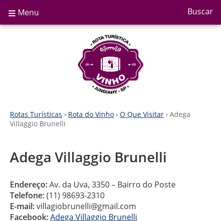
≡
Buscar
Menu
Rotas Turísticas
›
Rota do Vinho
›
O Que Visitar
› Adega
Villaggio Brunelli
Adega Villaggio Brunelli
Endereço:
Av. da Uva, 3350 – Bairro do Poste
Telefone:
(11) 98693-2310
E-mail:
villagiobrunelli@gmail.com
Facebook:
Adega Villaggio Brunelli