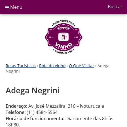
≡
Buscar
Menu
Rotas Turísticas
›
Rota do Vinho
›
O Que Visitar
› Adega
Negrini
Adega Negrini
Endereço:
Av. José Mezzalira, 216 – Ivoturucaia
Telefone:
(11) 4584-5564
Horário de funcionamento:
Diariamente das 8h às
18h30.