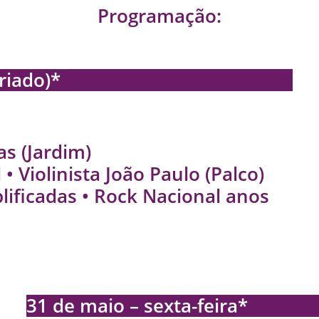
Programação:
riado)
*
ias
(Jardim)
l •
Violinista João Paulo
(Palco)
ificadas
• Rock Nacional anos
31 de maio – sexta-feira
*