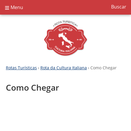
≡
Buscar
Menu
Rotas Turísticas
›
Rota da Cultura Italiana
› Como Chegar
Como Chegar