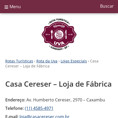
≡
Buscar
Menu
Rotas Turísticas
›
Rota da Uva
›
Lojas Especiais
› Casa
Cereser – Loja de Fábrica
Casa Cereser – Loja de Fábrica
Endereço:
Av. Humberto Cereser, 2970 – Caxambu
Telefone:
(11) 4585-4971
E-mail:
loja@casacereser.com.br